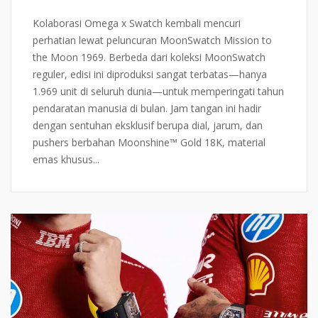
Kolaborasi Omega x Swatch kembali mencuri
perhatian lewat peluncuran MoonSwatch Mission to
the Moon 1969. Berbeda dari koleksi MoonSwatch
reguler, edisi ini diproduksi sangat terbatas—hanya
1.969 unit di seluruh dunia—untuk memperingati tahun
pendaratan manusia di bulan. Jam tangan ini hadir
dengan sentuhan eksklusif berupa dial, jarum, dan
pushers berbahan Moonshine™ Gold 18K, material
emas khusus...