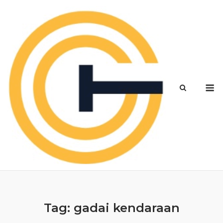
Skip
to
content
M
Tag:
gadai kendaraan