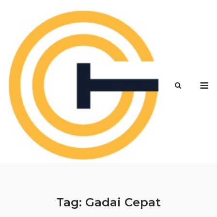
Skip
to
content
M
Tag:
Gadai Cepat