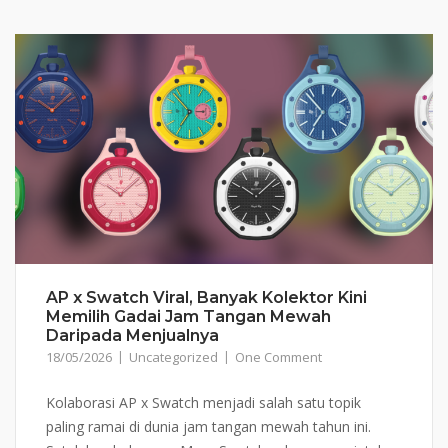
AP x Swatch Viral, Banyak Kolektor Kini
Memilih Gadai Jam Tangan Mewah
Daripada Menjualnya
18/05/2026
Uncategorized
One Comment
Kolaborasi AP x Swatch menjadi salah satu topik
paling ramai di dunia jam tangan mewah tahun ini.