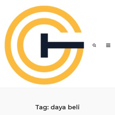
Skip
to
content
M
Tag:
daya beli